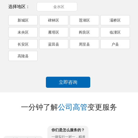
选择地区：
金水区
新城区
碑林区
莲湖区
灞桥区
未央区
雁塔区
阎良区
临潼区
长安区
蓝田县
周至县
户县
高陵县
立即咨询
一分钟了解
公司高管
变更服务
你们是怎么服务的？
一律实行一对一，精准